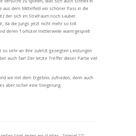
 versucht zu spielen, was sich auch schnell in
e aus dem Mittelfeld ein schöner Pass in die
itz der sich im Strafraum noch sauber
 da die Jungs jetzt nicht mehr so toll
nd deren Torhüter mittlerweile warmgespielt
 so sehr an Ihre zuletzt gezeigten Leistungen
 auch fair! Der letzte Treffer dieser Partie viel
sind wir mit dem Ergebnis zufrieden, denn auch
s aber sicher eine Steigerung.
vierten Spiel gegen ein starkes „Zwiesel 22“