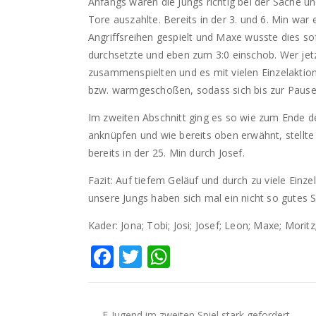
Anfangs waren die Jungs richtig bei der Sache u
Tore auszahlte. Bereits in der 3. und 6. Min war
Angriffsreihen gespielt und Maxe wusste dies so
durchsetzte und eben zum 3:0 einschob. Wer jetzt
zusammenspielten und es mit vielen Einzelakti
bzw. warmgeschoßen, sodass sich bis zur Pause
Im zweiten Abschnitt ging es so wie zum Ende de
anknüpfen und wie bereits oben erwähnt, stellte s
bereits in der 25. Min durch Josef.
Fazit: Auf tiefem Geläuf und durch zu viele Ein
unsere Jungs haben sich mal ein nicht so gutes 
Kader: Jona; Tobi; Josi; Josef; Leon; Maxe; Morit
Facebook
Twitter
WhatsApp
F-Jugend im zweiten Spiel stark gefordert