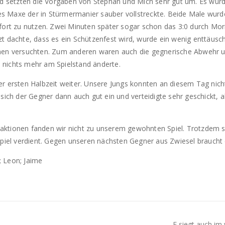
nd setzten die Vorgaben von Stephan und Mich sehr gut um. Es wurde
 es Maxe der in Stürmermanier sauber vollstreckte. Beide Male wurd
fort zu nutzen. Zwei Minuten später sogar schon das 3:0 durch Mor
 dachte, dass es ein Schützenfest wird, wurde ein wenig enttäuscht,
onen versuchten. Zum anderen waren auch die gegnerische Abwehr u
 nichts mehr am Spielstand änderte.
r ersten Halbzeit weiter. Unsere Jungs konnten an diesem Tag nicht
ich der Gegner dann auch gut ein und verteidigte sehr geschickt, aber
zelaktionen fanden wir nicht zu unserem gewohnten Spiel. Trotzdem 
Spiel verdient. Gegen unseren nächsten Gegner aus Zwiesel braucht e
z; Leon; Jaime
F siegt auch im 