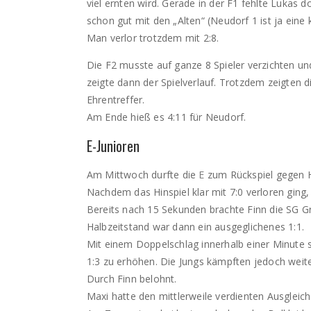
viel ernten wird. Gerade in der F1 fehlte Lukas
schon gut mit den „Alten“ (Neudorf 1 ist ja ein
Man verlor trotzdem mit 2:8.
Die F2 musste auf ganze 8 Spieler verzichten und
zeigte dann der Spielverlauf. Trotzdem zeigten d
Ehrentreffer.
Am Ende hieß es 4:11 für Neudorf.
E-Junioren
Am Mittwoch durfte die
E
zum Rückspiel gegen Hi
Nachdem das Hinspiel klar mit 7:0 verloren ging,
Bereits nach 15 Sekunden brachte Finn die SG Gr
Halbzeitstand war dann ein ausgeglichenes 1:1.
Mit einem Doppelschlag innerhalb einer Minute s
1:3 zu erhöhen. Die Jungs kämpften jedoch weit
Durch Finn belohnt.
Maxi hatte den mittlerweile verdienten Ausglei