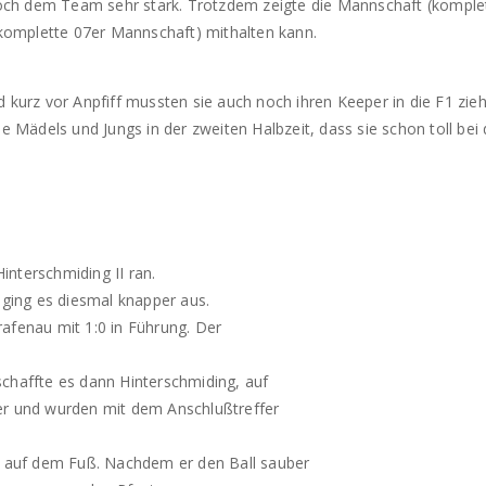
 doch dem Team sehr stark. Trotzdem zeigte die Mannschaft (komple
e komplette 07er Mannschaft) mithalten kann.
 kurz vor Anpfiff mussten sie auch noch ihren Keeper in die F1 zie
ie Mädels und Jungs in der zweiten Halbzeit, dass sie schon toll be
nterschmiding II ran.
 ging es diesmal knapper aus.
afenau mit 1:0 in Führung. Der
chaffte es dann Hinterschmiding, auf
er und wurden mit dem Anschlußtreffer
ch auf dem Fuß. Nachdem er den Ball sauber