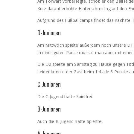
Am Torwart vorbei legte, schob er den Ball leid
Kurz darauf erhöhte Hinterschmiding auf den En
Aufgrund des Fußballcamps findet das nächste Tr
D-Junioren
Am Mittwoch spielte außerdem noch unsere
D
In einer guten Partie musste man aber mit einer 
Die
D2
spielte am Samstag zu Hause gegen Tittl
Leider konnte der Gast beim 1:4 alle 3 Punkte a
C-Junioren
Die
C-Jugend
hatte Spielfrei.
B-Junioren
Auch die
B-Jugend
hatte Spielfrei.
A-Junioren