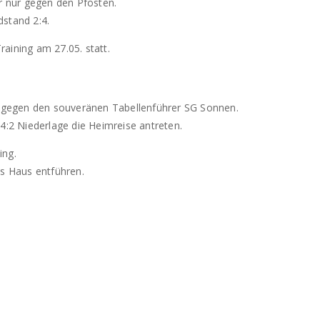
er nur gegen den Pfosten.
dstand 2:4.
aining am 27.05. statt.
1
gegen den souveränen Tabellenführer SG Sonnen.
4:2 Niederlage die Heimreise antreten.
ing.
us Haus entführen.