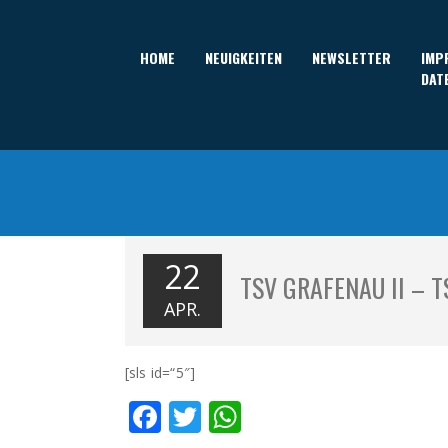
HOME
NEUIGKEITEN
NEWSLETTER
IMP
DAT
22
TSV GRAFENAU II – 
APR.
[sls id=“5″]
Facebook
Twitter
WhatsApp