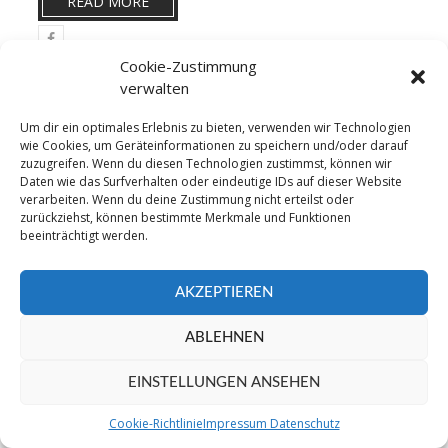
READ MORE
Cookie-Zustimmung
verwalten
SUCHE
Um dir ein optimales Erlebnis zu bieten, verwenden wir Technologien
wie Cookies, um Geräteinformationen zu speichern und/oder darauf
zuzugreifen. Wenn du diesen Technologien zustimmst, können wir
Daten wie das Surfverhalten oder eindeutige IDs auf dieser Website
verarbeiten. Wenn du deine Zustimmung nicht erteilst oder
zurückziehst, können bestimmte Merkmale und Funktionen
beeinträchtigt werden.
AKZEPTIEREN
©2016 TSV Grafenau - Sparte Fußball. All Right
Reserved
ABLEHNEN
EINSTELLUNGEN ANSEHEN
Cookie-Richtlinie
Impressum Datenschutz